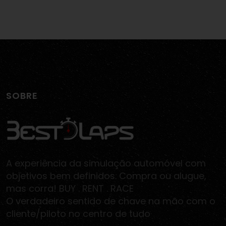
SOBRE
A experiência da simulação automóvel com
objetivos bem definidos. Compra ou alugue,
mas corra! BUY . RENT . RACE
O verdadeiro sentido de chave na mão com o
cliente/piloto no centro de tudo