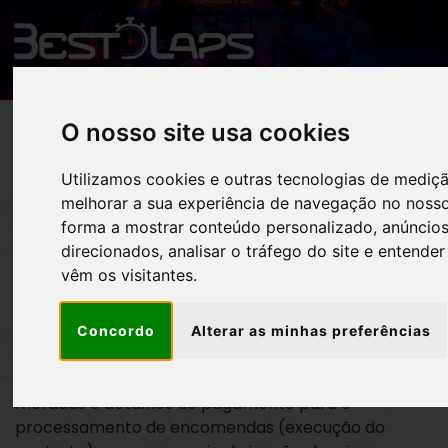
O nosso site usa cookies
Utilizamos cookies e outras tecnologias de mediç
melhorar a sua experiência de navegação no nosso
PRIVACID
forma a mostrar conteúdo personalizado, anúncio
direcionados, analisar o tráfego do site e entende
vêm os visitantes.
A sua privacidade é uma prioridade para a Bestlaps /
RXF, S.A.
Concordo
Alterar as minhas preferências
Recolhemos dados essenciais como nome, email,
moradas e detalhes de pagamento para o
processamento de encomendas (execução do